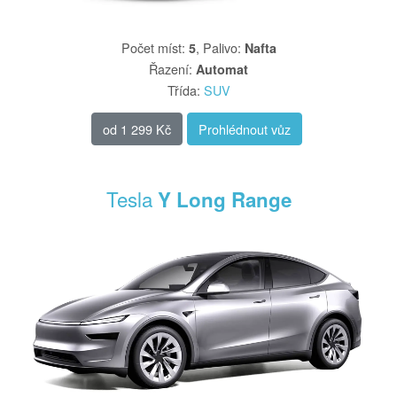
Počet míst
:
,
Palivo
:
5
Nafta
Řazení
:
Automat
Třída
:
SUV
od
1 299 Kč
Prohlédnout vůz
Tesla
Y Long Range