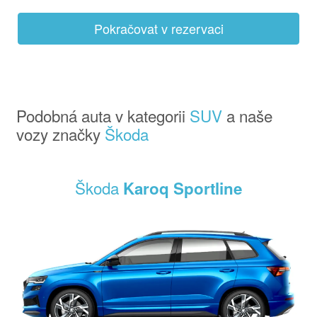
Pokračovat v rezervaci
Podobná auta v kategorii
SUV
a naše
vozy značky
Škoda
Škoda
Karoq Sportline