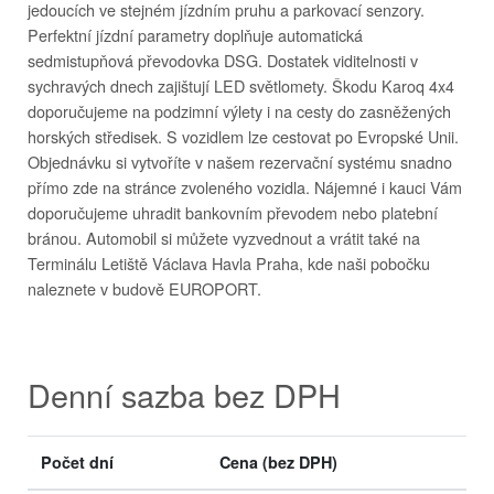
jedoucích ve stejném jízdním pruhu a parkovací senzory.
Perfektní jízdní parametry doplňuje automatická
sedmistupňová převodovka DSG. Dostatek viditelnosti v
sychravých dnech zajištují LED světlomety. Škodu Karoq 4x4
doporučujeme na podzimní výlety i na cesty do zasněžených
horských středisek. S vozidlem lze cestovat po Evropské Unii.
Objednávku si vytvoříte v našem rezervační systému snadno
přímo zde na stránce zvoleného vozidla. Nájemné i kauci Vám
doporučujeme uhradit bankovním převodem nebo platební
bránou. Automobil si můžete vyzvednout a vrátit také na
Terminálu Letiště Václava Havla Praha, kde naši pobočku
naleznete v budově EUROPORT.
Denní sazba bez DPH
Počet dní
Cena
(bez DPH)