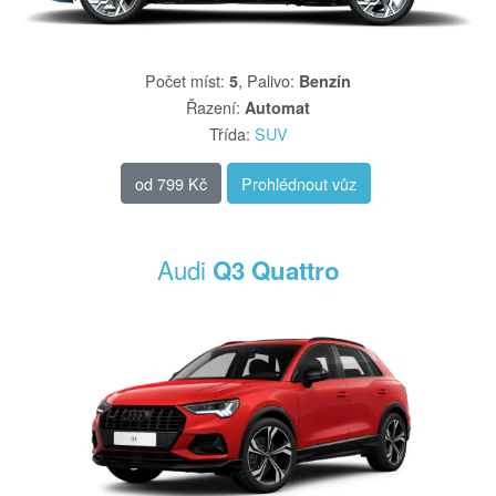
Počet míst
:
,
Palivo
:
5
Benzín
Řazení
:
Automat
Třída
:
SUV
od
799 Kč
Prohlédnout vůz
Audi
Q3 Quattro