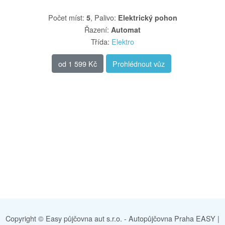
Počet míst
:
,
Palivo
:
5
Elektrický pohon
Řazení
:
Automat
Třída
:
Elektro
od
1 599 Kč
Prohlédnout vůz
Copyright © Easy půjčovna aut s.r.o. -
Autopůjčovna Praha EASY
|