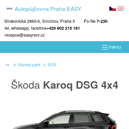
Autopůjčovna Praha EASY
Strakonická 2860/4, Smíchov, Praha 5
Po-Ne
7-23h
tel, whatsapp, facetime
+420 602 215 181
recepce@easyrent.cz
menu
Vozový park
SUV
Škoda
Karoq DSG 4x4