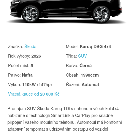
Značka
:
Škoda
Model
:
Karoq DSG 4x4
Rok výroby
:
Třída
:
SUV
2026
Počet míst
:
Barva
:
5
Černá
Palivo
:
Obsah
:
Nafta
1998ccm
Výkon
:
(147hp)
Řazení
:
110kW
Automat
Vratná kauce od
20 000 Kč
Pronájem SUV Škoda Karoq TDi s náhonem všech kol 4x4
nabízíme s technologií SmartLink a CarPlay pro snadné
připojení vašeho mobilního telefonu. Automobil má komfortní
adaptivní tempomat s udržováním odstupu od vozidel