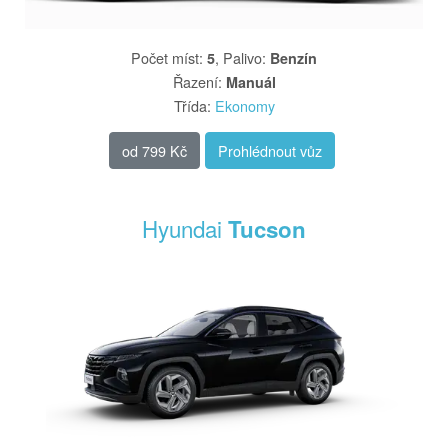
Počet míst
:
,
Palivo
:
5
Benzín
Řazení
:
Manuál
Třída
:
Ekonomy
od
799 Kč
Prohlédnout vůz
Hyundai
Tucson