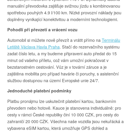
manuální převodovka zajišťuje svižnou jízdu s kombinovanou
spotřebou pouhých 4.9 l/100 km. Nízké provozní náklady jsou
doplněny vynikající konektivitou a moderními technologiemi.
Pohodlí při převzetí a vrácení vozu
Automobil si můžete nově převzít a vrátit přímo na
Terminálu
Letiště Václava Havla Praha
. Stačí do rezervačního systému
zadat číslo letu, a my budeme připraveni auto předat do 15
minut od vašeho příletu, což vám umožní pokračovat v
bezstarostném cestování. Vůz je v tovární záruce a je
zajištěna mobilita pro případ havárie či poruchy, s asistenční
službou dostupnou na území Evropské unie 24/7.
Jednoduché platební podmínky
Platbu pronájmu lze uskutečnit platební kartou, bankovním
převodem nebo hotově. Kauce je stanovena individuálně: pro
cesty v rámci České republiky činí 10 000 CZK, pro cesty do
zahraničí 20 000 CZK. Všechna naše vozidla jsou nekuřácká a
vybavena eSIM kartou, která umožňuje GPS dohled a