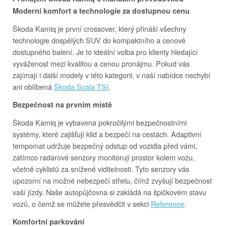
Moderní komfort a technologie za dostupnou cenu
Škoda Kamiq je první crossover, který přináší všechny
technologie dospělých SUV do kompaktního a cenově
dostupného balení. Je to ideální volba pro klienty hledající
vyváženost mezi kvalitou a cenou pronájmu. Pokud vás
zajímají i další modely v této kategorii, v naší nabídce nechybí
ani oblíbená
Škoda Scala TSI
.
Bezpečnost na prvním místě
Škoda Kamiq je vybavena pokročilými bezpečnostními
systémy, které zajišťují klid a bezpečí na cestách. Adaptivní
tempomat udržuje bezpečný odstup od vozidla před vámi,
zatímco radarové senzory monitorují prostor kolem vozu,
včetně cyklistů za snížené viditelnosti. Tyto senzory vás
upozorní na možné nebezpečí střetu, čímž zvyšují bezpečnost
vaší jízdy. Naše autopůjčovna si zakládá na špičkovém stavu
vozů, o čemž se můžete přesvědčit v sekci
Reference
.
Komfortní parkování