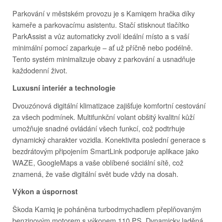
Parkování v městském provozu je s Kamiqem hračka díky
kameře a parkovacímu asistentu. Stačí stisknout tlačítko
ParkAssist a vůz automaticky zvolí ideální místo a s vaší
minimální pomocí zaparkuje – ať už příčně nebo podélně.
Tento systém minimalizuje obavy z parkování a usnadňuje
každodenní život.
Luxusní interiér a technologie
Dvouzónová digitální klimatizace zajišťuje komfortní cestování
za všech podmínek. Multifunkční volant obšitý kvalitní kůží
umožňuje snadné ovládání všech funkcí, což podtrhuje
dynamický charakter vozidla. Konektivita poslední generace s
bezdrátovým připojením SmartLink podporuje aplikace jako
WAZE, GoogleMaps a vaše oblíbené sociální sítě, což
znamená, že vaše digitální svět bude vždy na dosah.
Výkon a úspornost
Škoda Kamiq je poháněna turbodmychadlem přeplňovaným
benzinovým motorem s výkonem 110 PS. Dynamicky laděná