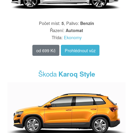
Počet míst
:
,
Palivo
:
5
Benzín
Řazení
:
Automat
Třída
:
Ekonomy
od
699 Kč
Prohlédnout vůz
Škoda
Karoq Style