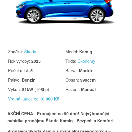
Značka
:
Škoda
Model
:
Kamiq
Rok výroby
:
Třída
:
Ekonomy
2025
Počet míst
:
Barva
:
5
Modrá
Palivo
:
Obsah
:
Benzín
998ccm
Výkon
:
(108hp)
Řazení
:
81kW
Manuál
Vratná kauce od
10 000 Kč
AKČNÍ CENA - Pronájem na 90 dnů! Nejvýhodnější
nabídka pronájmu Škoda Kamiq - Bezpečí a Komfort
Pronájem Škoda Kamiq s manuální převodovkou –