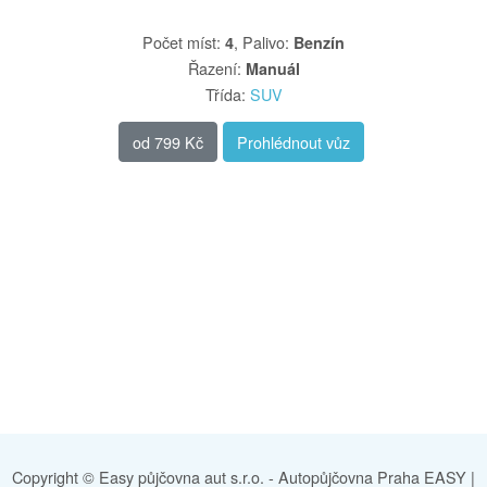
Počet míst
:
,
Palivo
:
4
Benzín
Řazení
:
Manuál
Třída
:
SUV
od
799 Kč
Prohlédnout vůz
Copyright © Easy půjčovna aut s.r.o. -
Autopůjčovna Praha EASY
|