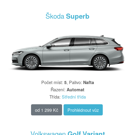
Škoda
Superb
Počet míst
:
,
Palivo
:
5
Nafta
Řazení
:
Automat
Třída
:
Střední třída
od
1 299 Kč
Prohlédnout vůz
Volkswagen
Golf Variant