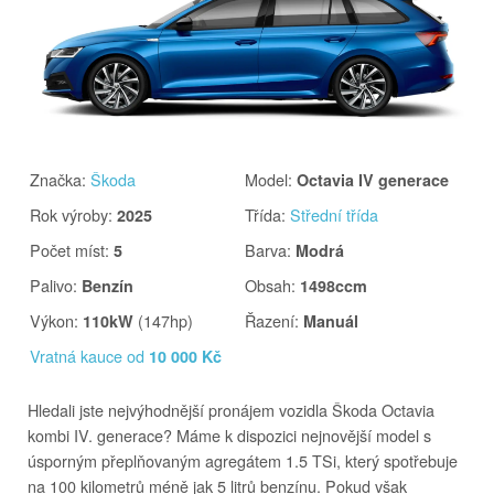
Značka
:
Škoda
Model
:
Octavia IV generace
Rok výroby
:
Třída
:
Střední třída
2025
Počet míst
:
Barva
:
5
Modrá
Palivo
:
Obsah
:
Benzín
1498ccm
Výkon
:
(147hp)
Řazení
:
110kW
Manuál
Vratná kauce od
10 000 Kč
Hledali jste nejvýhodnější pronájem vozidla Škoda Octavia
kombi IV. generace? Máme k dispozici nejnovější model s
úsporným přeplňovaným agregátem 1.5 TSi, který spotřebuje
na 100 kilometrů méně jak 5 litrů benzínu. Pokud však