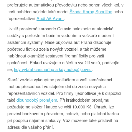
preferujete automatickou převodovku nebo pohon všech kol, v
naší nabídce najdete také model
Škoda Karoq Sportline
nebo
reprezentativní
Audi A6 Avant
.
Uvnitř prostorné karoserie Octavie naleznete anatomické
sedáky s perfektním bočním vedením a veškeré moderní
asistenční systémy. Naše půjčovna aut Praha disponuje
početnou flotilou zcela nových vozidel, a tak můžeme
nabídnout okamžité sestavení firemní flotily pro vaši
společnost. Pokud uvažujete o širším využití vozů, podívejte
se,
kdy vybrat carsharing a kdy autopůjčovnu
.
Starší vozidla vykoupíme protiúčtem a vaši zaměstnanci
mohou přesednout ve stejném dni do zcela nových a
reprezentativních vozidel. Pro firmy i jednotlivce je k dispozici
také
dlouhodobý pronájem
. Při krátkodobém pronájmu
požadujeme složení kauce ve výši 10.000 Kč. Úhradu lze
provést bankovním převodem, hotově, nebo platební kartou
při podpisu nájemní smlouvy. Vůz můžeme také přistavit na
adresu dle vašeho přání.