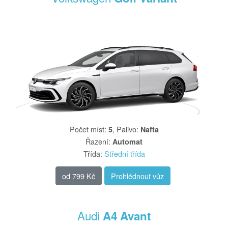
Počet míst
:
,
Palivo
:
5
Nafta
Řazení
:
Automat
Třída
:
Střední třída
od
799 Kč
Prohlédnout vůz
Audi
A4 Avant