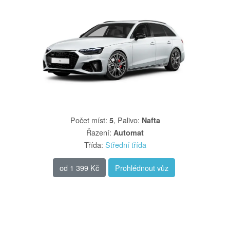
Počet míst
:
,
Palivo
:
5
Nafta
Řazení
:
Automat
Třída
:
Střední třída
od
1 399 Kč
Prohlédnout vůz