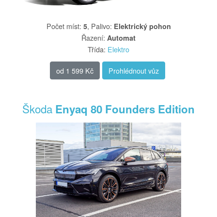
Počet míst
:
,
Palivo
:
5
Elektrický pohon
Řazení
:
Automat
Třída
:
Elektro
od
1 599 Kč
Prohlédnout vůz
Škoda
Enyaq 80 Founders Edition