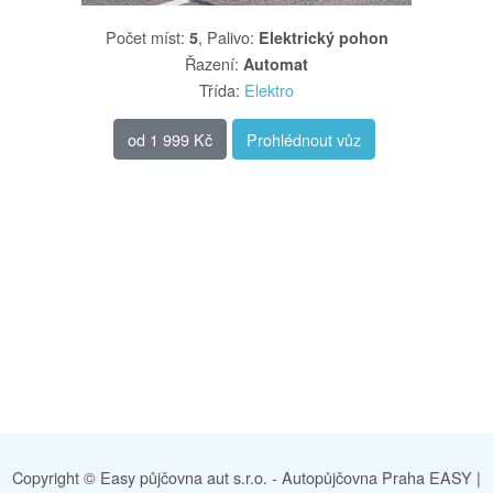
Počet míst
:
,
Palivo
:
5
Elektrický pohon
Řazení
:
Automat
Třída
:
Elektro
od
1 999 Kč
Prohlédnout vůz
Copyright © Easy půjčovna aut s.r.o. -
Autopůjčovna Praha EASY
|