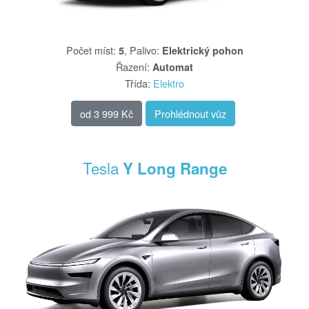
Počet míst
:
,
Palivo
:
5
Elektrický pohon
Řazení
:
Automat
Třída
:
Elektro
od
3 999 Kč
Prohlédnout vůz
Tesla
Y Long Range