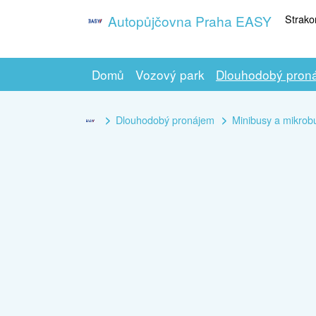
Strako
Autopůjčovna Praha EASY
Domů
Vozový park
Dlouhodobý pron
Dlouhodobý pronájem
Minibusy a mikrob