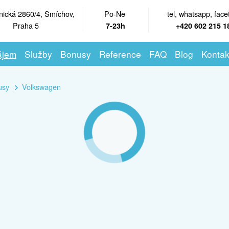
nická 2860/4, Smíchov,
Po-Ne
tel, whatsapp, face
Praha 5
7-23h
+420 602 215 1
ájem
Služby
Bonusy
Reference
FAQ
Blog
Kontak
usy
Volkswagen