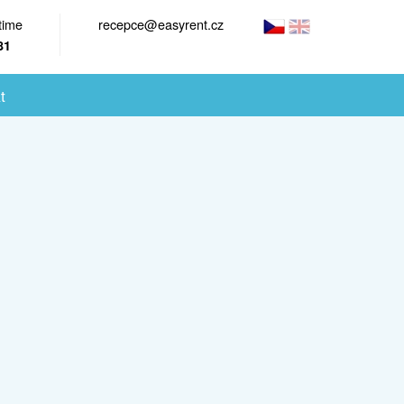
time
recepce@easyrent.cz
81
t