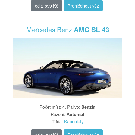
od
2 899 Kč
Prohlédnout vůz
Mercedes Benz
AMG SL 43
Počet míst
:
,
Palivo
:
4
Benzín
Řazení
:
Automat
Třída
:
Kabriolety
od
9 999 Kč
Prohlédnout vůz