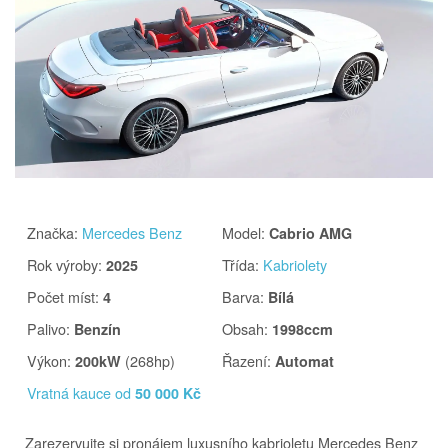
Značka
:
Mercedes Benz
Model
:
Cabrio AMG
Rok výroby
:
Třída
:
Kabriolety
2025
Počet míst
:
Barva
:
4
Bílá
Palivo
:
Obsah
:
Benzín
1998ccm
Výkon
:
(268hp)
Řazení
:
200kW
Automat
Vratná kauce od
50 000 Kč
Zarezervujte si pronájem luxusního kabrioletu Mercedes Benz