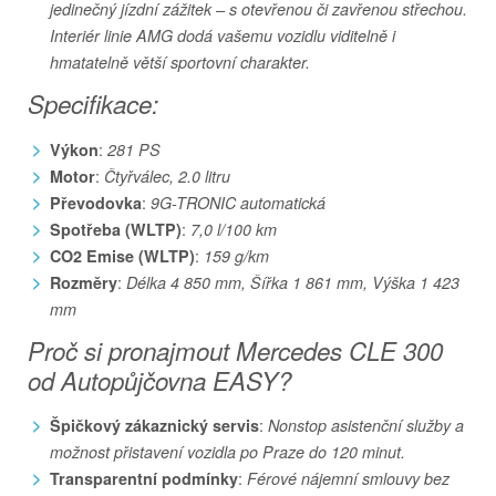
jedinečný jízdní zážitek – s otevřenou či zavřenou střechou.
Interiér linie AMG dodá vašemu vozidlu viditelně i
hmatatelně větší sportovní charakter.
Specifikace:
:
Výkon
281 PS
:
Motor
Čtyřválec, 2.0 litru
:
Převodovka
9G-TRONIC automatická
:
Spotřeba (WLTP)
7,0 l/100 km
:
CO2 Emise (WLTP)
159 g/km
:
Rozměry
Délka 4 850 mm, Šířka 1 861 mm, Výška 1 423
mm
Proč si pronajmout Mercedes CLE 300
od Autopůjčovna EASY?
:
Špičkový zákaznický servis
Nonstop asistenční služby a
možnost přistavení vozidla po Praze do 120 minut.
:
Transparentní podmínky
Férové nájemní smlouvy bez