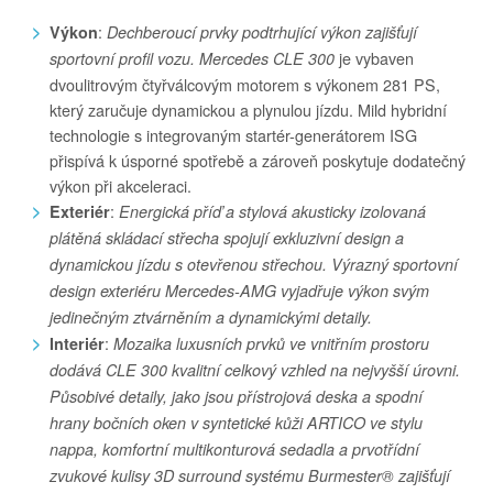
:
Výkon
Dechberoucí prvky podtrhující výkon zajišťují
je vybaven
sportovní profil vozu.
Mercedes CLE 300
dvoulitrovým čtyřválcovým motorem s výkonem 281 PS,
který zaručuje dynamickou a plynulou jízdu. Mild hybridní
technologie s integrovaným startér-generátorem ISG
přispívá k úsporné spotřebě a zároveň poskytuje dodatečný
výkon při akceleraci.
:
Exteriér
Energická příď a stylová akusticky izolovaná
plátěná skládací střecha spojují exkluzivní design a
dynamickou jízdu s otevřenou střechou. Výrazný sportovní
design exteriéru Mercedes-AMG vyjadřuje výkon svým
jedinečným ztvárněním a dynamickými detaily.
:
Interiér
Mozaika luxusních prvků ve vnitřním prostoru
dodává CLE 300 kvalitní celkový vzhled na nejvyšší úrovni.
Působivé detaily, jako jsou přístrojová deska a spodní
hrany bočních oken v syntetické kůži ARTICO ve stylu
nappa, komfortní multikonturová sedadla a prvotřídní
zvukové kulisy 3D surround systému Burmester® zajišťují