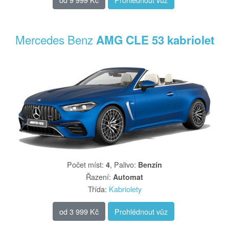
Mercedes Benz
AMG CLE 53 kabriolet
Počet míst
:
,
Palivo
:
4
Benzín
Řazení
:
Automat
Třída
:
Kabriolety
od
3 999 Kč
Prohlédnout vůz