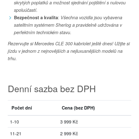
skrytých poplatků a možnost sjednání pojištění s nulovou
spoluúčastí.
:
Bezpečnost a kvalita
Všechna vozidla jsou vybavena
satelitním systémem Sherlog a pravidelně udržována v
perfektním technickém stavu.
Rezervujte si Mercedes CLE 300 kabriolet ještě dnes! Užijte si
jízdu v jednom z nejnovějších a nejluxusnějších modelů na
trhu.
Denní sazba bez DPH
Počet dní
Cena
(bez DPH)
1-10
3 999 Kč
11-21
2 999 Kč