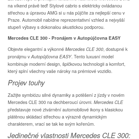
na víkend právě teď! Stylové cabrio s elektricky ovládanou
střechou a úpravou AMG si u nás půjčíte za nejlepší cenu v
Praze. Automobil nabídne reprezentativní vzhled a nejvyšší
stupeň výbavy s dokonalou akustickou podporou.
Mercedes CLE 300 - Pronájem v Autopůjčovna EASY
Objevte elegantní a výkonné
, dostupné k
Mercedes CLE 300
pronájmu v
. Tento luxusní model
Autopůjčovna EASY
kombinuje moderní design, špičkovou technologii a komfort,
který splní všechny vaše nároky na prémiové vozidlo.
Projev touhy
Zažijte symbiózu silné dynamiky a potěšení z jízdy v novém
Mercedes CLE 300 na dechberoucí úrovni.
Mercedes CLE
představuje nové ztvárnění automobilové ikony s klasickou
plátěnou skládací střechou a výrazně dynamickým
charakterem, vrací se tak ke svým kořenům.
Jedinečné vlastnosti Mercedes CLE 300: