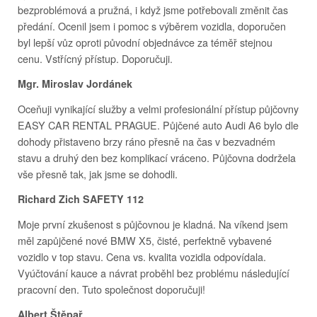
bezproblémová a pružná, i když jsme potřebovali změnit čas
předání. Ocenil jsem i pomoc s výběrem vozidla, doporučen
byl lepší vůz oproti původní objednávce za téměř stejnou
cenu. Vstřícný přístup. Doporučuji.
Mgr. Miroslav Jordánek
Oceňuji vynikající služby a velmi profesionální přístup půjčovny
EASY CAR RENTAL PRAGUE. Půjčené auto Audi A6 bylo dle
dohody přistaveno brzy ráno přesně na čas v bezvadném
stavu a druhý den bez komplikací vráceno. Půjčovna dodržela
vše přesně tak, jak jsme se dohodli.
Richard Zich SAFETY 112
Moje první zkušenost s půjčovnou je kladná. Na víkend jsem
měl zapůjčené nové BMW X5, čisté, perfektně vybavené
vozidlo v top stavu. Cena vs. kvalita vozidla odpovídala.
Vyúčtování kauce a návrat proběhl bez problému následující
pracovní den. Tuto společnost doporučuji!
Albert Štěpař