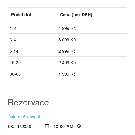
Počet dní
Cena
(bez DPH)
1-2
4 999 Kč
3-4
3 099 Kč
5-14
2 999 Kč
15-29
2 499 Kč
30-60
1 999 Kč
Rezervace
Datum přistavení