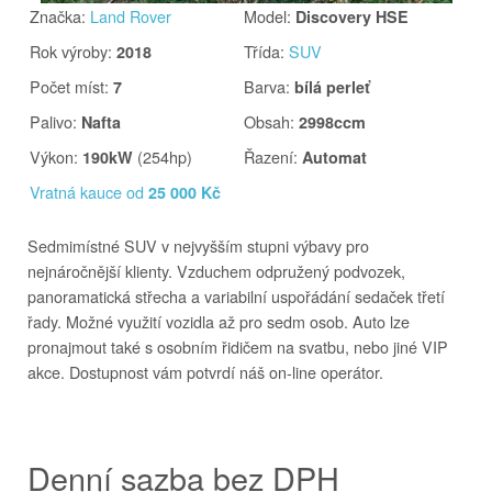
Značka
:
Land Rover
Model
:
Discovery HSE
Rok výroby
:
Třída
:
SUV
2018
Počet míst
:
Barva
:
7
bílá perleť
Palivo
:
Obsah
:
Nafta
2998ccm
Výkon
:
(254hp)
Řazení
:
190kW
Automat
Vratná kauce od
25 000 Kč
Sedmimístné SUV v nejvyšším stupni výbavy pro
nejnáročnější klienty. Vzduchem odpružený podvozek,
panoramatická střecha a variabilní uspořádání sedaček třetí
řady. Možné využití vozidla až pro sedm osob. Auto lze
pronajmout také s osobním řidičem na svatbu, nebo jiné VIP
akce. Dostupnost vám potvrdí náš on-line operátor.
Denní sazba bez DPH