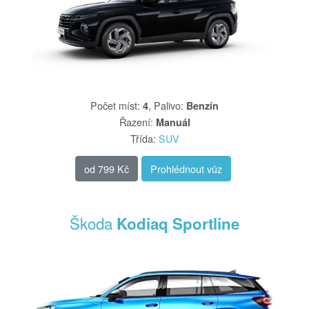
Počet míst
:
,
Palivo
:
4
Benzín
Řazení
:
Manuál
Třída
:
SUV
od
799 Kč
Prohlédnout vůz
Škoda
Kodiaq Sportline