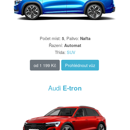
Počet míst
:
,
Palivo
:
5
Nafta
Řazení
:
Automat
Třída
:
SUV
od
1 199 Kč
Prohlédnout vůz
Audi
E-tron