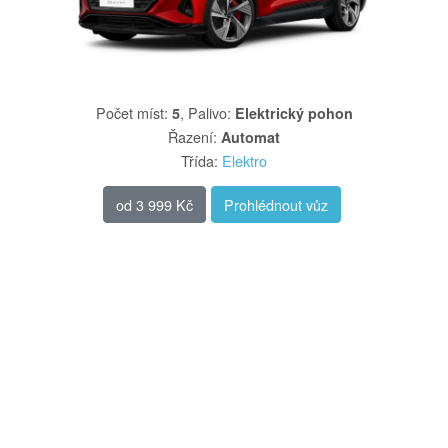
Počet míst
:
,
Palivo
:
5
Elektrický pohon
Řazení
:
Automat
Třída
:
Elektro
od
3 999 Kč
Prohlédnout vůz