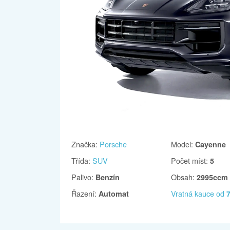
Značka
:
Porsche
Model
:
Cayenne
Třída
:
SUV
Počet míst
:
5
Palivo
:
Obsah
:
Benzín
2995ccm
Řazení
:
Vratná kauce od
Automat
7