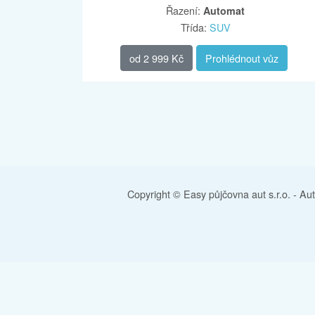
Řazení
:
Automat
Třída
:
SUV
od
2 999 Kč
Prohlédnout vůz
Copyright © Easy půjčovna aut s.r.o. -
Au