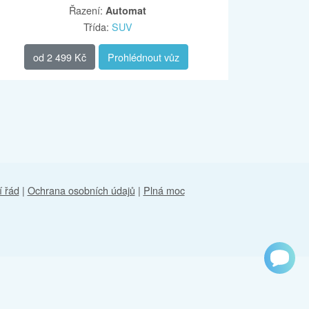
Řazení
:
Automat
Třída
:
SUV
od
2 499 Kč
Prohlédnout vůz
 řád
|
Ochrana osobních údajů
|
Plná moc