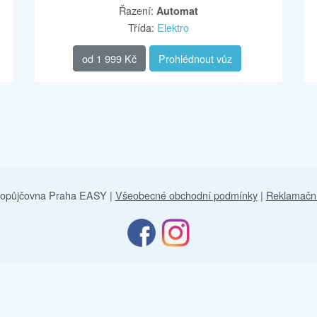
Řazení
:
Automat
Třída
:
Elektro
od
1 999 Kč
Prohlédnout vůz
topůjčovna Praha EASY
|
Všeobecné obchodní podmínky
|
Reklamační