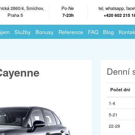
nická 2860/4, Smíchov,
Po-Ne
tel, whatsapp, face
Praha 5
7-23h
+420 602 215 1
ájem
Služby
Bonusy
Reference
FAQ
Blog
Kontak
Cayenne
Denní 
Počet dní
1-4
5-21
22-29