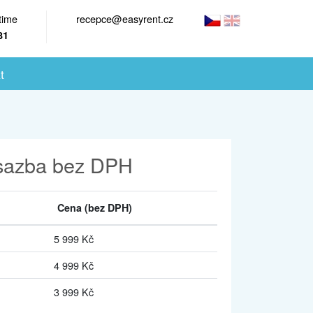
time
recepce@easyrent.cz
81
t
sazba bez DPH
Cena
(bez DPH)
5 999 Kč
4 999 Kč
3 999 Kč