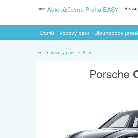
Strako
Autopůjčovna Praha EASY
Domů
Vozový park
Dlouhodobý pron
Vozový park
SUV
Porsche