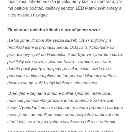
modifikací. Interiér vozidla je čalouněný kůží a alcantarou, vůz
má palubní počítač, dešťový senzor, LED Matrix světlomety a
integrovanou navigaci.
Zkušenost našeho klienta s pronájmem vozu:
„Letos jsme už podruhé využili služeb EASY půjčovny a
tentokrát jsme si pronajali Škodu Octavia 2.0 Sportline na
prázdninový výlet do Rakouska. Auto bylo ve výborném stavu,
prakticky jako nové, s platnou tovární zárukou, což nám
dodalo pocit jistoty a bezpečí po celou cestu. Jízda byla
pohodlná a díky adaptivnímu tempomatu kilometry ubíhaly
doslova samy, aniž by byl kdokoli z nás unavený.
Oceňujeme zejména snadné online sjednání rezervace i
možnost pohodlného prodloužení pronájmu v zákaznické
zóně. Vyzvednutí vozu v obchodním centru proběhlo hladce a
navíc jsme zde mohli po celou dobu bezplatně parkovat náš
starší vůz, se kterým bychom si takovou dálku už netroufli.
Velmi si vážíme profesionálního přístupu a ochoty celého