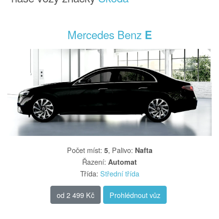
Mercedes Benz
E
Počet míst
:
,
Palivo
:
5
Nafta
Řazení
:
Automat
Třída
:
Střední třída
od
2 499 Kč
Prohlédnout vůz