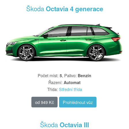
Škoda
Octavia 4 generace
Počet míst
:
,
Palivo
:
5
Benzín
Řazení
:
Automat
Třída
:
Střední třída
od
949 Kč
Prohlédnout vůz
Škoda
Octavia III