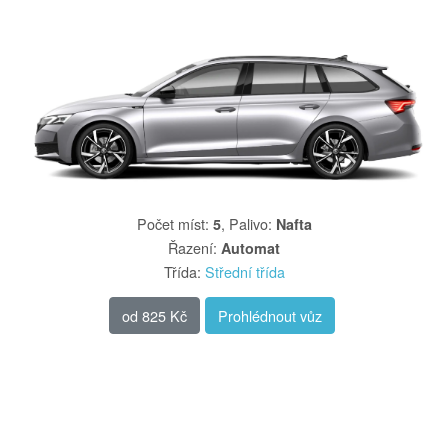
Počet míst
:
,
Palivo
:
5
Nafta
Řazení
:
Automat
Třída
:
Střední třída
od
825 Kč
Prohlédnout vůz