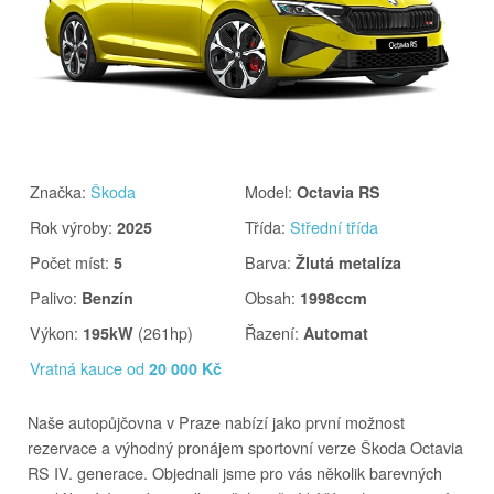
Značka
:
Škoda
Model
:
Octavia RS
Rok výroby
:
Třída
:
Střední třída
2025
Počet míst
:
Barva
:
5
Žlutá metalíza
Palivo
:
Obsah
:
Benzín
1998ccm
Výkon
:
(261hp)
Řazení
:
195kW
Automat
Vratná kauce od
20 000 Kč
Naše autopůjčovna v Praze nabízí jako první možnost
rezervace a výhodný pronájem sportovní verze Škoda Octavia
RS IV. generace. Objednali jsme pro vás několik barevných