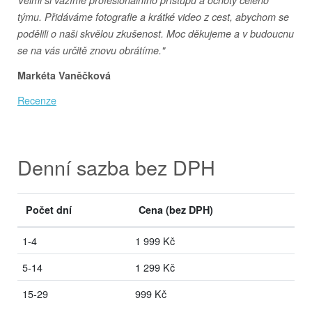
týmu. Přidáváme fotografie a krátké video z cest, abychom se
podělili o naši skvělou zkušenost. Moc děkujeme a v budoucnu
se na vás určitě znovu obrátíme."
Markéta Vaněčková
Recenze
Denní sazba bez DPH
Počet dní
Cena
(bez DPH)
1-4
1 999 Kč
5-14
1 299 Kč
15-29
999 Kč