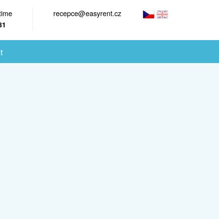
time
recepce@easyrent.cz
81
t