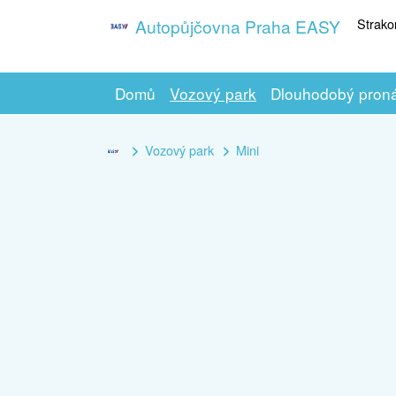
Strako
Autopůjčovna Praha EASY
Domů
Vozový park
Dlouhodobý pron
Vozový park
Mini